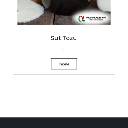
Süt Tozu
...
İncele