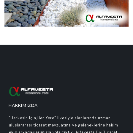
HAKKIMIZDA
"Herkesin için,Her Yere" ilkesiyle alanlarında uzman,
uluslararası ticaret mevzuatına ve geleneklerine hakim
ekip arkadaşlarımızla yola çıktık. Alfavesta Dış Ticaret