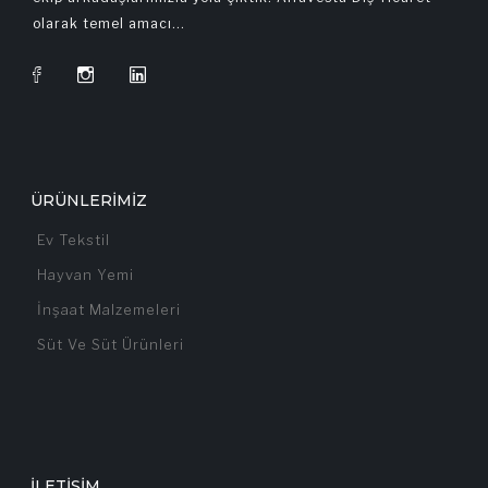
olarak temel amacı...
ÜRÜNLERIMIZ
Ev Tekstil
Hayvan Yemi
İnşaat Malzemeleri
Süt Ve Süt Ürünleri
İLETIŞIM